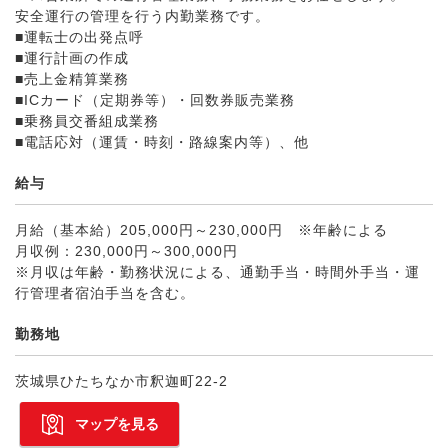
安全運行の管理を行う内勤業務です。
■運転士の出発点呼
■運行計画の作成
■売上金精算業務
■ICカード（定期券等）・回数券販売業務
■乗務員交番組成業務
■電話応対（運賃・時刻・路線案内等）、他
給与
月給（基本給）205,000円～230,000円 ※年齢による
月収例：230,000円～300,000円
※月収は年齢・勤務状況による、通勤手当・時間外手当・運
行管理者宿泊手当を含む。
勤務地
茨城県ひたちなか市釈迦町22-2
マップを見る