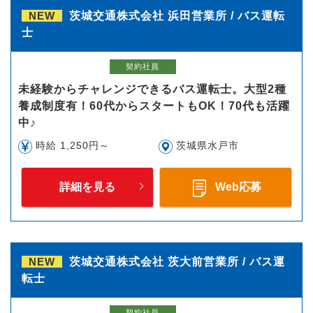
NEW
茨城交通株式会社 浜田営業所 / バス運転
士
契約社員
未経験からチャレンジできるバス運転士。大型2種
養成制度有！60代からスタートもOK！70代も活躍
中♪
時給 1,250円～
茨城県水戸市
詳細を見る
Web応募
NEW
茨城交通株式会社 茨大前営業所 / バス運
転士
契約社員