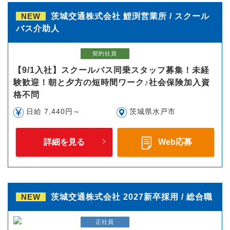
NEW
茨城交通株式会社 鯉渕営業所 / スクール
バス介助人
契約社員
【9/1入社】スクールバス同乗スタッフ募集！未経
験歓迎！朝と夕方の短時間ワーク♪社会保険加入資
格不問
日給 7,440円～
茨城県水戸市
詳細を見る
Web応募
NEW
茨城交通株式会社 2027新卒採用 / 総合職
正社員